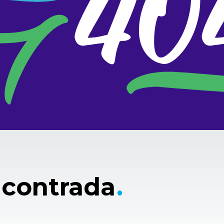
ncontrada
.