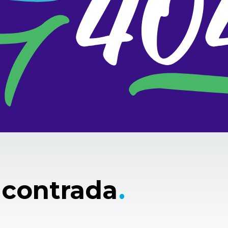
ncontrada
.